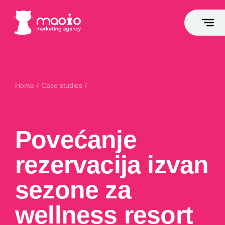
Home
/
Case studies
/
Povećanje rezervacija izvan sezone za wellness resort kroz
multi-channel pristup
Povećanje
rezervacija izvan
sezone za
wellness resort