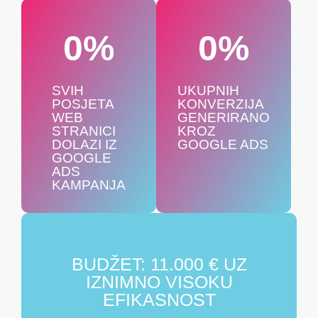
0
%
0
%
SVIH
UKUPNIH
POSJETA
KONVERZIJA
WEB
GENERIRANO
STRANICI
KROZ
DOLAZI IZ
GOOGLE ADS
GOOGLE
ADS
KAMPANJA
BUDŽET: 11.000 € UZ
IZNIMNO VISOKU
EFIKASNOST