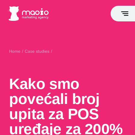
Home
/
Case studies
/
Kako smo povećali broj upita za POS uređaje za 200% prije
turističke sezone
Kako smo
povećali broj
upita za POS
uređaje za 200%