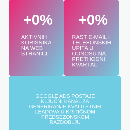
+
0
%
+
0
%
AKTIVNIH
RAST E-MAIL I
KORISNIKA
TELEFONSKIH
NA WEB
UPITA U
STRANICI
ODNOSU NA
PRETHODNI
KVARTAL
GOOGLE ADS POSTAJE
KLJUČNI KANAL ZA
GENERIRANJE KVALITETNIH
LEADOVA U KRITIČNOM
PREDSEZONSKOM
RAZDOBLJU